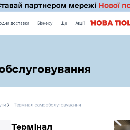
одна доставка
Бізнесу
Ще
Акції
обслуговування
уги
Термінал самообслуговування
уги
Термінал самообслуговування
Термінал