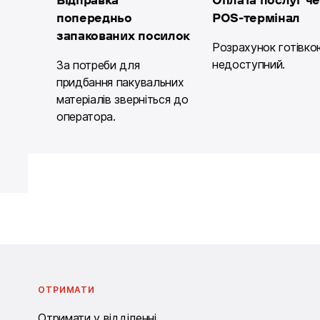
Відправка
Оплата послуг ч
попередньо
POS-термінал
запакованих посилок
Розрахунок готівко
недоступний.
За потреби для
придбання пакувальних
матеріалів зверніться до
оператора.
ОТРИМАТИ
Отримати у відділенні