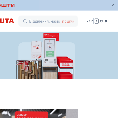
УКР
ВХІД
ПОШУК