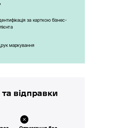
у
дентифікація за карткою бізнес-
лієнта
рук маркування
 та відправки
л