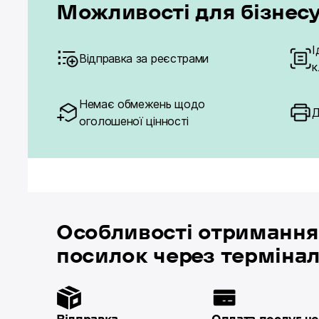
Можливості для бізнес
І
Відправка за реєстрами
к
Немає обмежень щодо
Д
оголошеної цінності
Особливості отримання
посилок через терміна