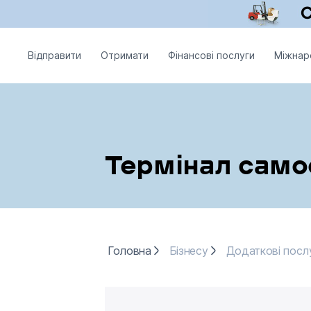
Відправити
Отримати
Фінансові послуги
Міжнар
Термінал само
Головна
Бізнесу
Додаткові посл
Головна
Бізнесу
Додаткові посл