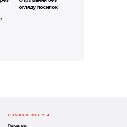
ерез
Отримання без
огляду посилок
ю
ФІНАНСОВІ ПОСЛУГИ
Перекази