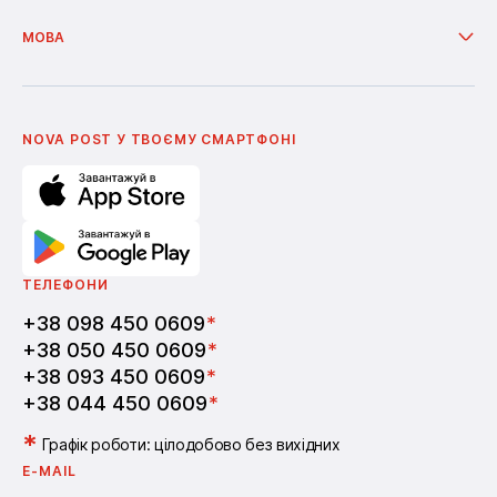
Послуги
Гуманітарна Нова пошта
Доставка з інтернет-магазинів
Фінансові послуги
Про компанію
МОВА
Додаткові послуги
Новини
Співпраця
Доставка бонусів
Українська
Nova Media
Умови використання промокодів
English
Школа бізнесу Нова пошта
Поширені питання
Партнерство
Вакансії
NOVA POST У ТВОЄМУ СМАРТФОНI
ТЕЛЕФОНИ
+38 098 450 0609
*
+38 050 450 0609
*
+38 093 450 0609
*
+38 044 450 0609
*
*
Графік роботи: цілодобово без вихідних
E-MAIL