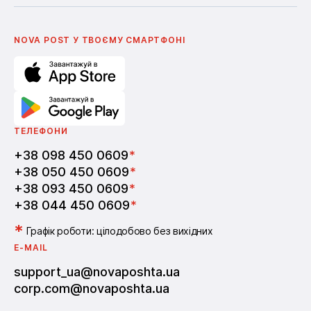
Українська
Nova Media
Умови використання промокодів
English
Школа бізнесу Нова пошта
Поширені питання
Партнерство
Вакансії
NOVA POST У ТВОЄМУ СМАРТФОНI
ТЕЛЕФОНИ
+38 098 450 0609
*
+38 050 450 0609
*
+38 093 450 0609
*
+38 044 450 0609
*
*
Графік роботи: цілодобово без вихідних
E-MAIL
support_ua@novaposhta.ua
corp.com@novaposhta.ua