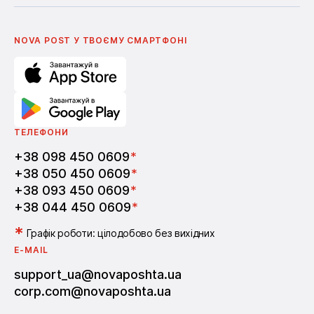
Українська
Nova Media
Умови використання промокодів
English
Школа бізнесу Нова пошта
Поширені питання
Партнерство
Вакансії
NOVA POST У ТВОЄМУ СМАРТФОНI
ТЕЛЕФОНИ
+38 098 450 0609
*
+38 050 450 0609
*
+38 093 450 0609
*
+38 044 450 0609
*
*
Графік роботи: цілодобово без вихідних
E-MAIL
support_ua@novaposhta.ua
corp.com@novaposhta.ua