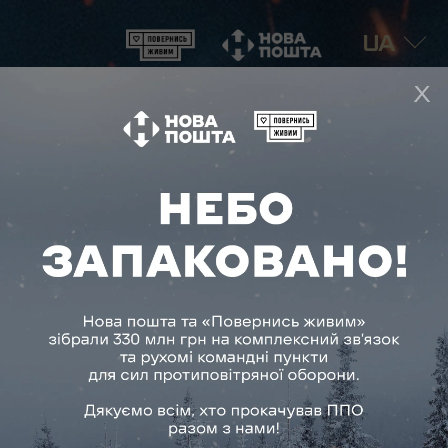
UA
ЗАПАКУЙ НЕБО
Прокачай ППО!
330 млн гривень
Наша мета —
на зв’язок і рухомі командні пункти
управління для сил ППО.