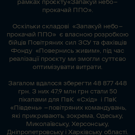
рамках проєкту «Запакуй небо —
прокачай ППО».
Оскільки складові «Запакуй небо —
прокачай ППО» є власною розробкою
бійців Повітряних сил ЗСУ та фахівців
Фонду «Повернись живим», під час
реалізації проєкту ми змогли суттєво
оптимізувати витрати.
Загалом вдалося зберегти 48 877 448
грн. З них 47,9 млн грн стали 50
пікапами для ПвК «Схід» і ПвК
«Південь» — повітряних командувань,
які прикривають, зокрема, Одеську,
Миколаївську, Херсонську,
Дніпропетровську і Харківську області.