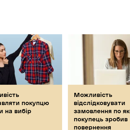
вість
Можливість
авляти покупцю
відслідковувати
и на вибір
замовлення по я
покупець зробив
повернення