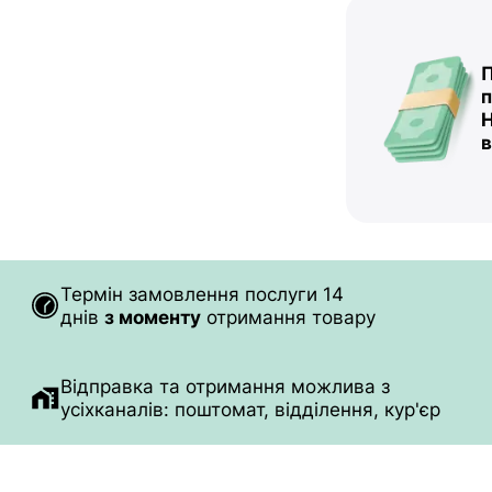
П
п
Н
в
Термін замовлення послуги 14
днів
з моменту
отримання товару
Відправка та отримання можлива з
усіх
каналів: поштомат, відділення, кур'єр