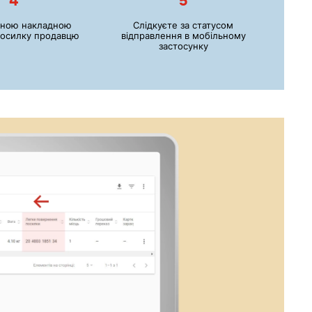
4
5
еною накладною
Слідкуєте за статусом
посилку продавцю
відправлення в мобільному
застосунку