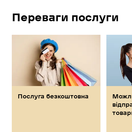
Переваги послуги
Послуга безкоштовна
Можли
відпр
товар