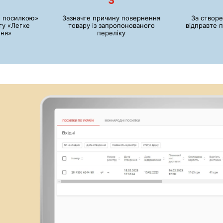
3
и посилкою»
Зазначте причину повернення
За створ
гу «Легке
товару із запропонованого
відправте 
ня»
переліку