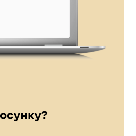
и
осунку?