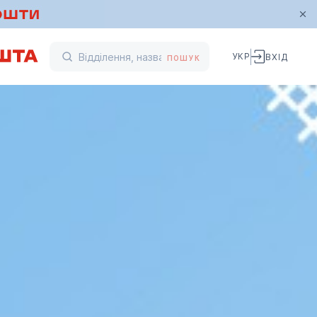
УКР
ВХІД
ПОШУК