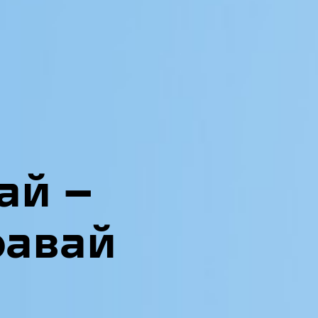
ай —
равай