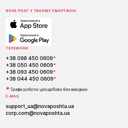
English
Школа бізнесу Нова пошта
Поширені питання
Партнерство
Вакансії
NOVA POST У ТВОЄМУ СМАРТФОНI
ТЕЛЕФОНИ
+38 098 450 0609
*
+38 050 450 0609
*
+38 093 450 0609
*
+38 044 450 0609
*
*
Графік роботи: цілодобово без вихідних
E-MAIL
support_ua@novaposhta.ua
corp.com@novaposhta.ua