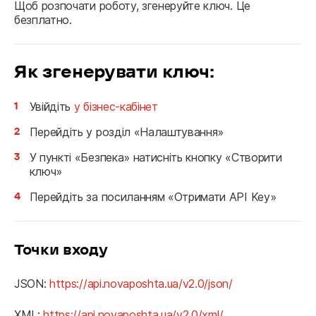
Щоб розпочати роботу, згенеруйте ключ. Це 
безплатно.
Як згенерувати ключ:
1
Увійдіть
у бізнес-кабінет
2
Перейдіть у розділ «Налаштування»
3
У пункті «Безпека» натисніть кнопку «Створити
ключ»
4
Перейдіть за посиланням «Отримати API Key»
Точки входу
JSON: 
https://api.novaposhta.ua/v2.0/json/
XML: 
https://api.novaposhta.ua/v2.0/xml/