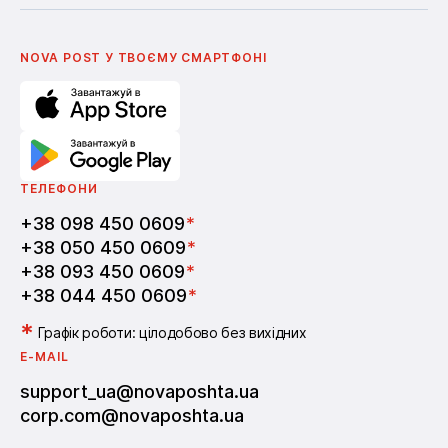
Українська
Nova Media
Умови використання промокодів
English
Школа бізнесу Нова пошта
Поширені питання
Партнерство
Вакансії
NOVA POST У ТВОЄМУ СМАРТФОНI
ТЕЛЕФОНИ
+38 098 450 0609
*
+38 050 450 0609
*
+38 093 450 0609
*
+38 044 450 0609
*
*
Графік роботи: цілодобово без вихідних
E-MAIL
support_ua@novaposhta.ua
corp.com@novaposhta.ua