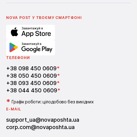
Українська
Nova Media
Умови використання промокодів
English
Школа бізнесу Нова пошта
Поширені питання
Партнерство
Вакансії
NOVA POST У ТВОЄМУ СМАРТФОНI
ТЕЛЕФОНИ
+38 098 450 0609
*
+38 050 450 0609
*
+38 093 450 0609
*
+38 044 450 0609
*
*
Графік роботи: цілодобово без вихідних
E-MAIL
support_ua@novaposhta.ua
corp.com@novaposhta.ua