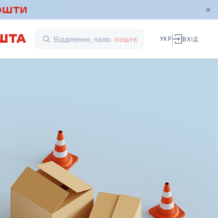
УКР
ВХІД
ПОШУК