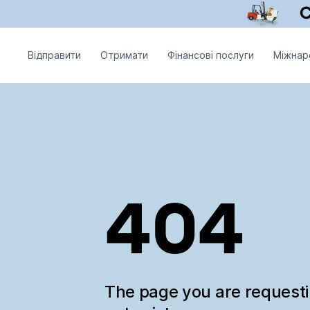
Відправити
Отримати
Фінансові послуги
Міжнар
404
The page you are request