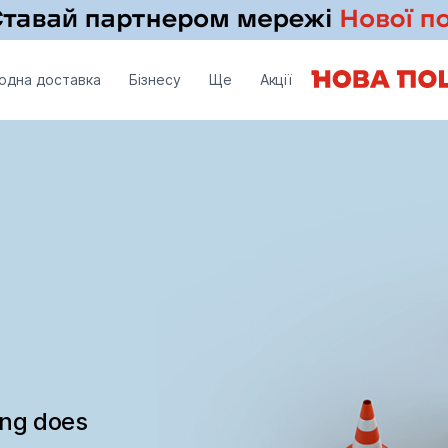
одна доставка
Бізнесу
Ще
Акції
ing does