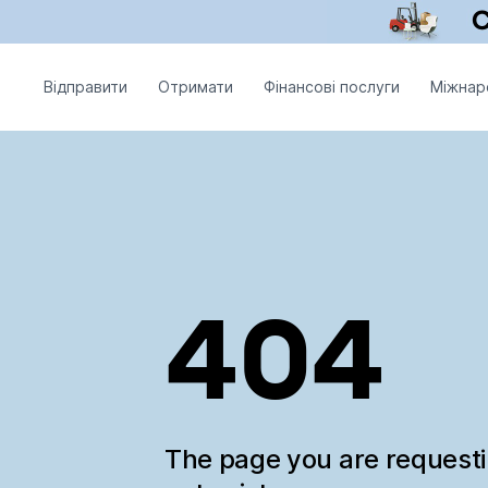
Відправити
Отримати
Фінансові послуги
Міжнар
404
The page you are request