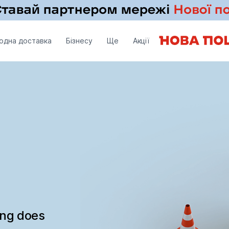
одна доставка
Бізнесу
Ще
Акції
ing does