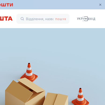
УКР
ВХІД
ПОШУК