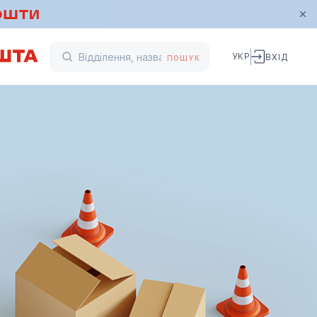
УКР
ВХІД
ПОШУК