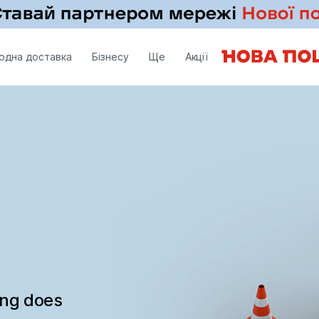
одна доставка
Бізнесу
Ще
Акції
ing does