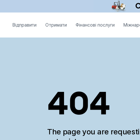
Відправити
Отримати
Фінансові послуги
Міжнар
404
The page you are request