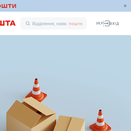
УКР
ВХІД
ПОШУК