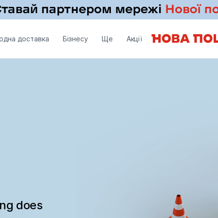
одна доставка
Бізнесу
Ще
Акції
ing does