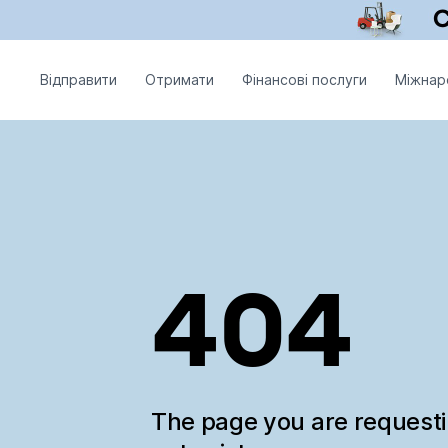
Відправити
Отримати
Фінансові послуги
Міжнар
404
The page you are request