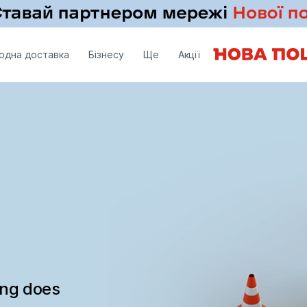
одна доставка
Бізнесу
Ще
Акції
ing does