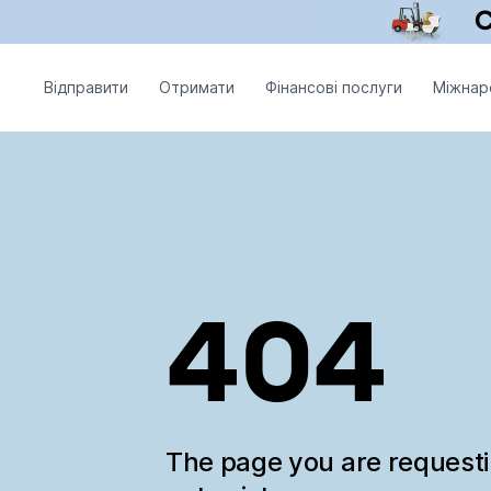
Відправити
Отримати
Фінансові послуги
Міжнар
404
The page you are request