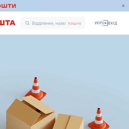
УКР
ВХІД
ПОШУК