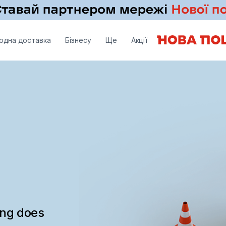
одна доставка
Бізнесу
Ще
Акції
ing does