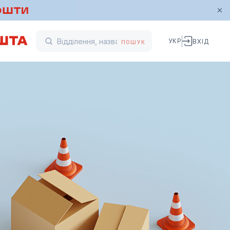
УКР
ВХІД
ПОШУК