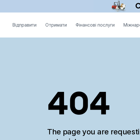
Відправити
Отримати
Фінансові послуги
Міжнар
404
The page you are request