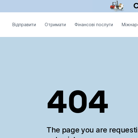
Відправити
Отримати
Фінансові послуги
Міжнар
404
The page you are request