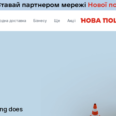
одна доставка
Бізнесу
Ще
Акції
ing does