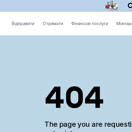
Відправити
Отримати
Фінансові послуги
Міжнар
404
The page you are request