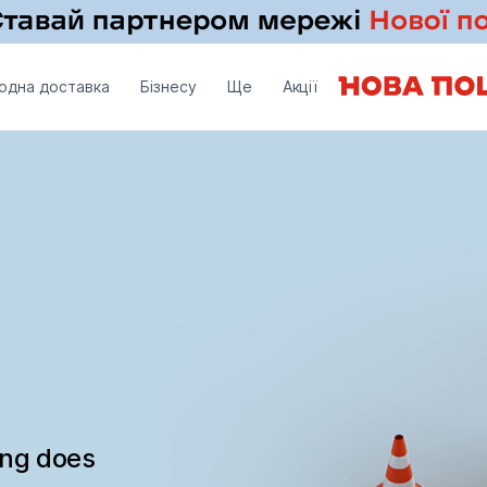
одна доставка
Бізнесу
Ще
Акції
ing does