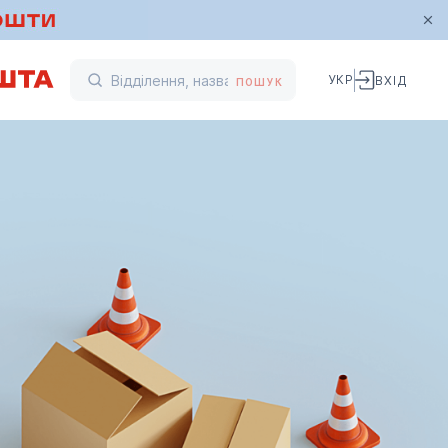
УКР
ВХІД
ПОШУК