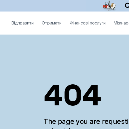
Відправити
Отримати
Фінансові послуги
Міжнар
404
The page you are request