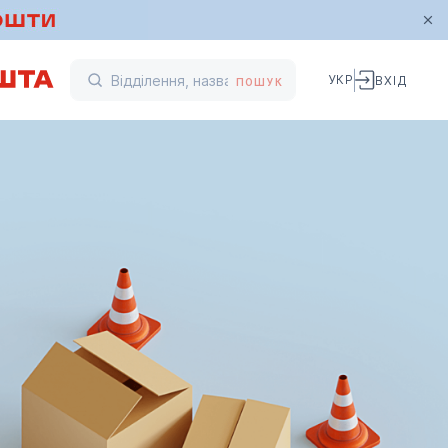
УКР
ВХІД
ПОШУК