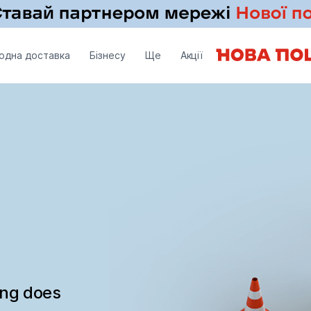
одна доставка
Бізнесу
Ще
Акції
ing does