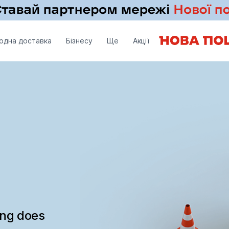
одна доставка
Бізнесу
Ще
Акції
ing does