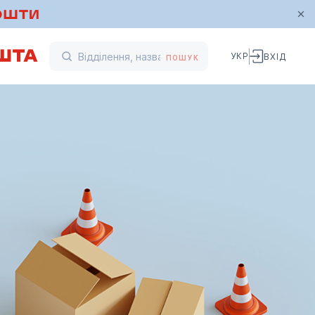
УКР
ВХІД
ПОШУК