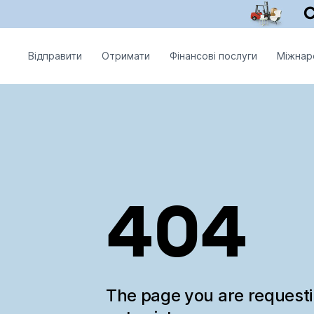
Відправити
Отримати
Фінансові послуги
Міжнар
404
The page you are request