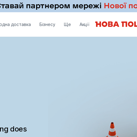
одна доставка
Бізнесу
Ще
Акції
ing does