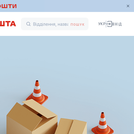
УКР
ВХІД
ПОШУК