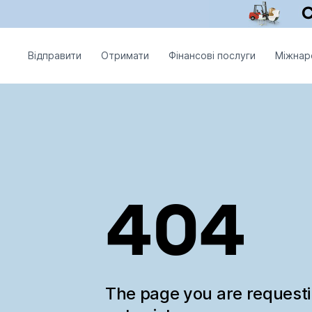
Відправити
Отримати
Фінансові послуги
Міжнар
404
The page you are request