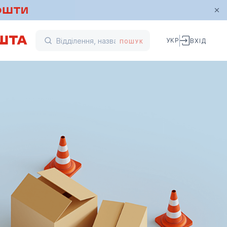
УКР
ВХІД
ПОШУК