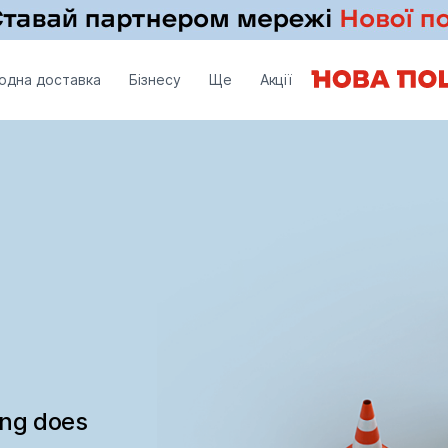
одна доставка
Бізнесу
Ще
Акції
ing does