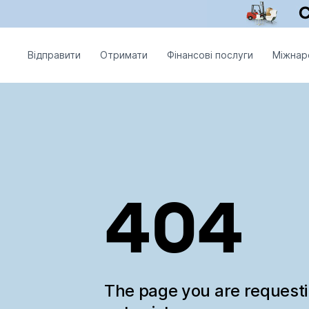
Відправити
Отримати
Фінансові послуги
Міжнар
404
The page you are request