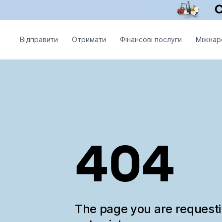
Відправити
Отримати
Фінансові послуги
Міжнар
404
The page you are request