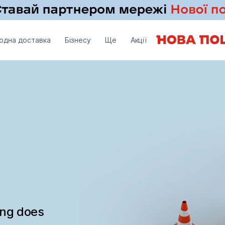
одна доставка
Бізнесу
Ще
Акції
ing does