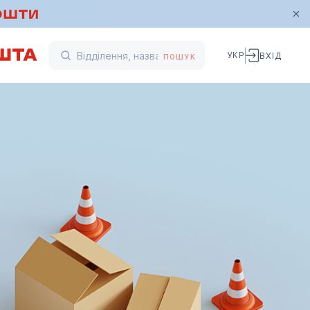
УКР
ВХІД
ПОШУК