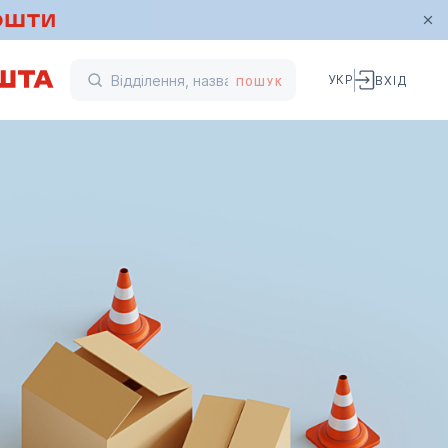
УКР
ВХІД
ПОШУК