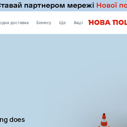
одна доставка
Бізнесу
Ще
Акції
ing does