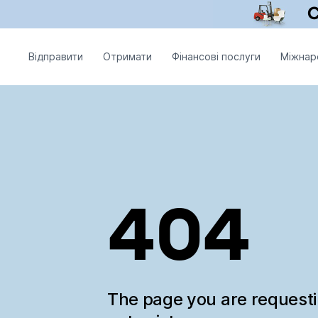
Відправити
Отримати
Фінансові послуги
Міжнар
404
The page you are request