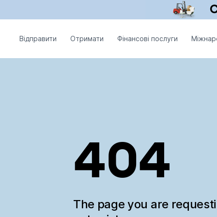
Відправити
Отримати
Фінансові послуги
Міжнар
404
The page you are request