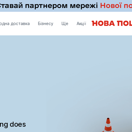
одна доставка
Бізнесу
Ще
Акції
ing does