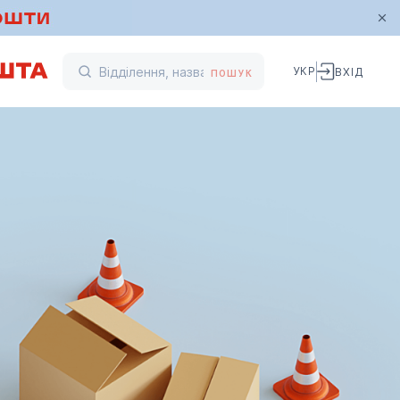
УКР
ВХІД
ПОШУК