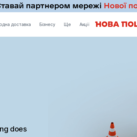
одна доставка
Бізнесу
Ще
Акції
ing does