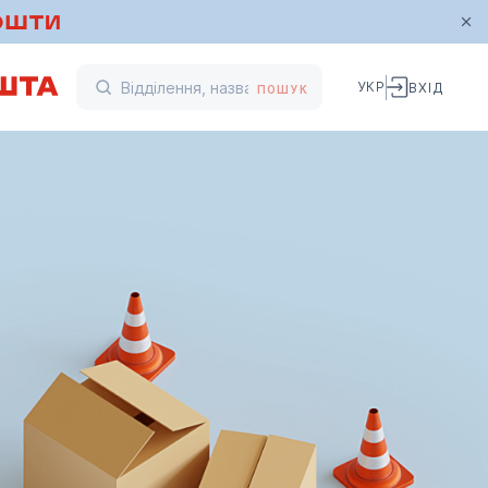
УКР
ВХІД
ПОШУК