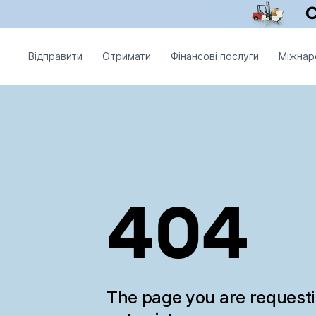
Відправити
Отримати
Фінансові послуги
Міжнар
404
The page you are request