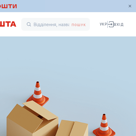
УКР
ВХІД
ПОШУК