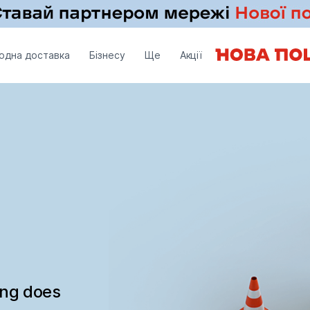
одна доставка
Бізнесу
Ще
Акції
ing does