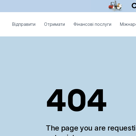
Відправити
Отримати
Фінансові послуги
Міжнар
404
The page you are request