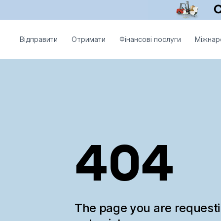
Відправити
Отримати
Фінансові послуги
Міжнар
404
The page you are request