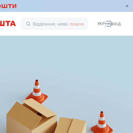
УКР
ВХІД
ПОШУК