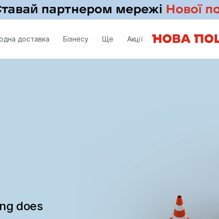
одна доставка
Бізнесу
Ще
Акції
ing does