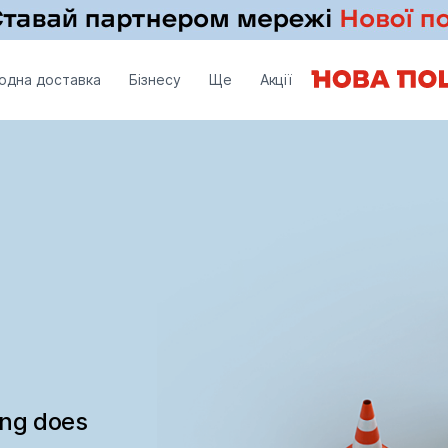
одна доставка
Бізнесу
Ще
Акції
ing does