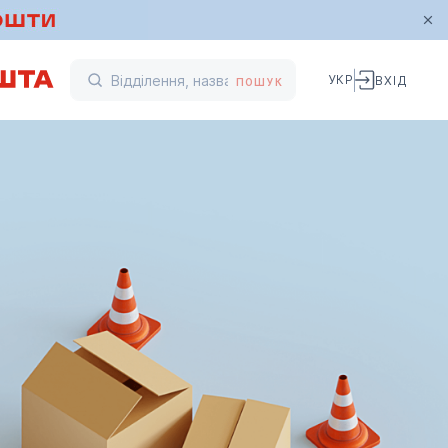
УКР
ВХІД
ПОШУК