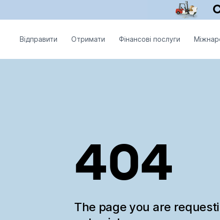
Відправити
Отримати
Фінансові послуги
Міжнар
404
The page you are request