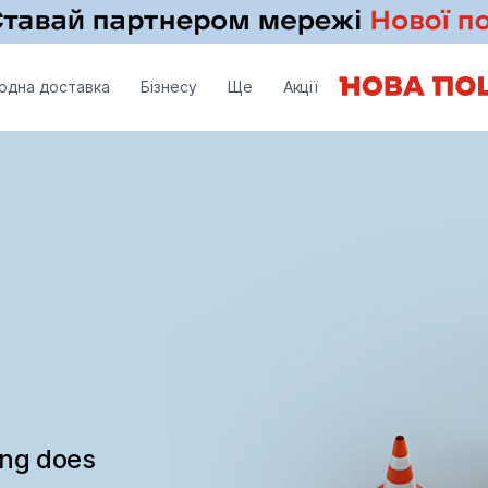
одна доставка
Бізнесу
Ще
Акції
ing does