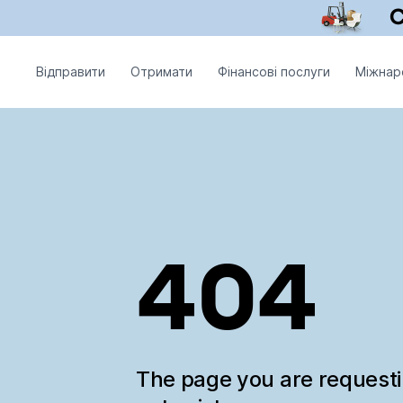
Відправити
Отримати
Фінансові послуги
Міжнар
404
The page you are request