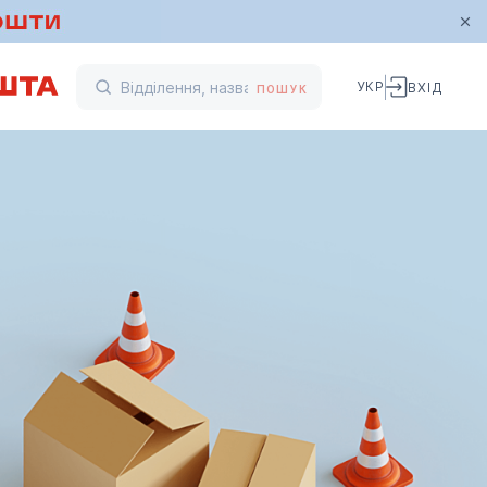
УКР
ВХІД
ПОШУК