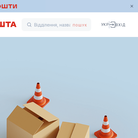
УКР
ВХІД
ПОШУК