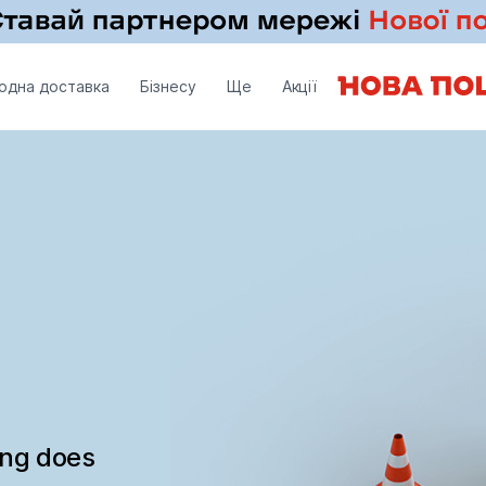
одна доставка
Бізнесу
Ще
Акції
ing does