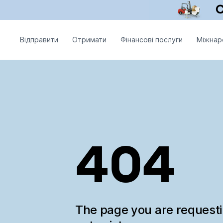
Відправити
Отримати
Фінансові послуги
Міжнар
404
The page you are request