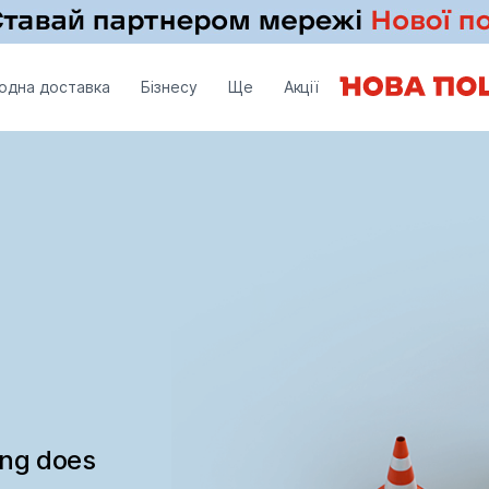
одна доставка
Бізнесу
Ще
Акції
ing does