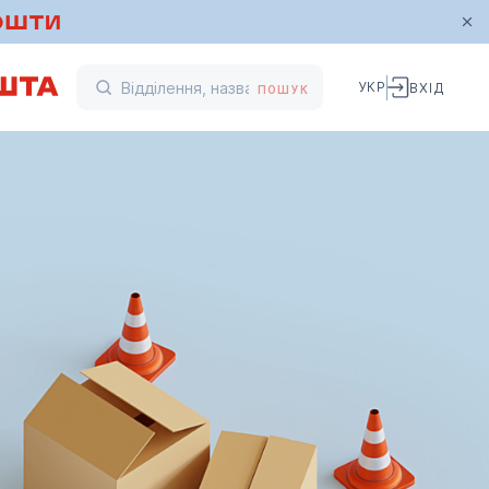
УКР
ВХІД
ПОШУК