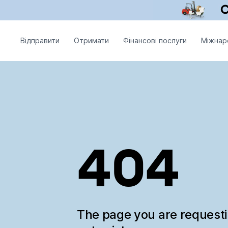
Відправити
Отримати
Фінансові послуги
Міжнар
404
The page you are request