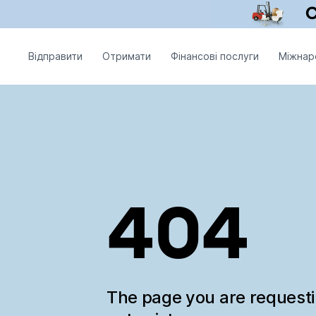
Відправити
Отримати
Фінансові послуги
Міжнар
404
The page you are request