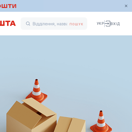
УКР
ВХІД
ПОШУК