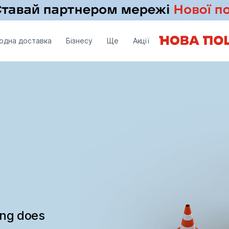
одна доставка
Бізнесу
Ще
Акції
ing does