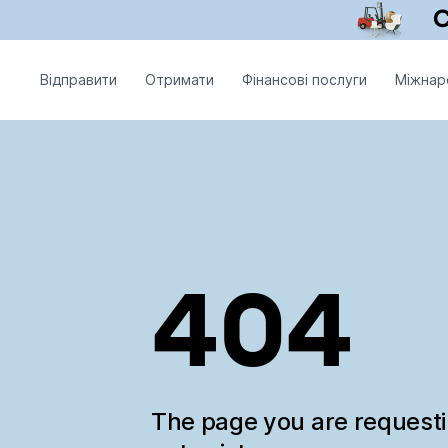
Відправити
Отримати
Фінансові послуги
Міжнар
404
The page you are request