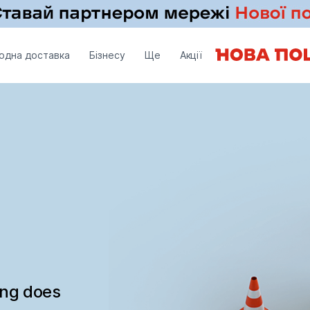
одна доставка
Бізнесу
Ще
Акції
ing does