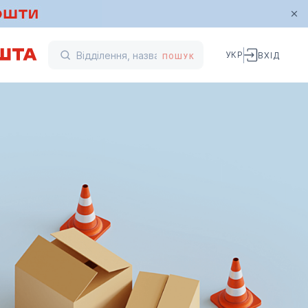
УКР
ВХІД
ПОШУК