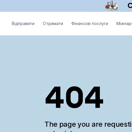
Відправити
Отримати
Фінансові послуги
Міжнар
404
The page you are request