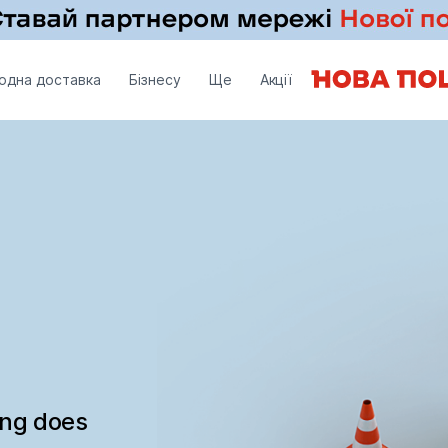
одна доставка
Бізнесу
Ще
Акції
ing does