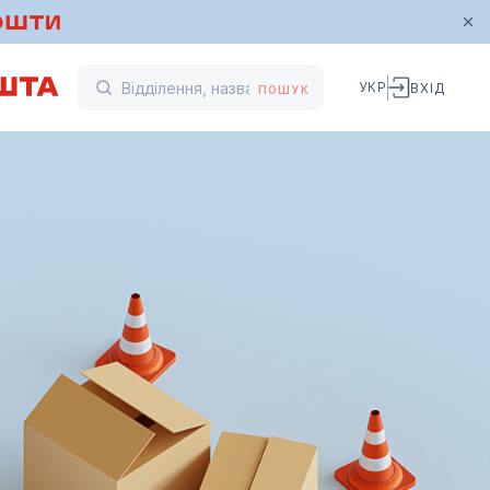
УКР
ВХІД
ПОШУК