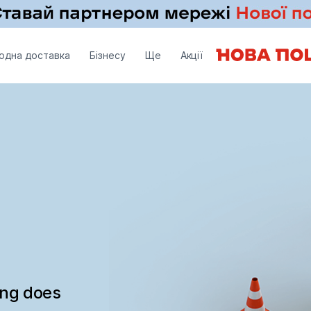
одна доставка
Бізнесу
Ще
Акції
ing does