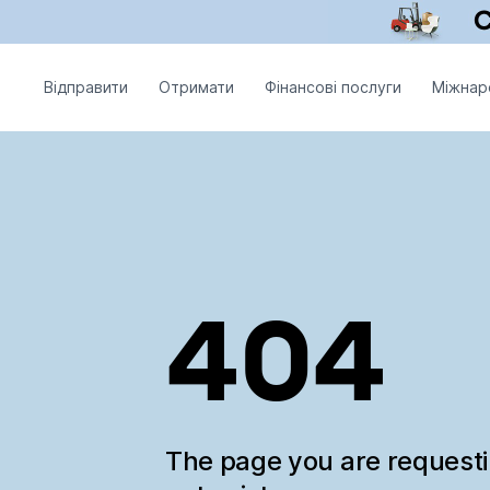
Відправити
Отримати
Фінансові послуги
Міжнар
404
The page you are request