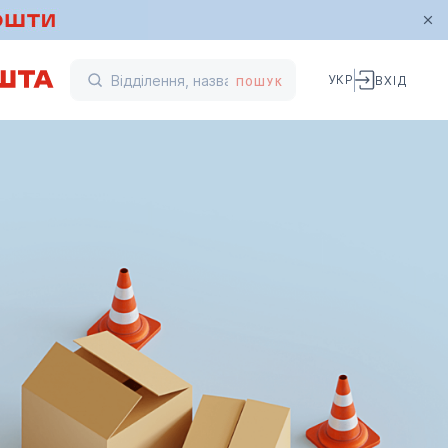
УКР
ВХІД
ПОШУК