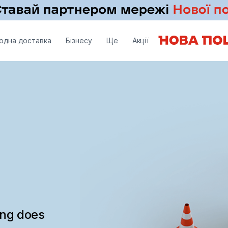
одна доставка
Бізнесу
Ще
Акції
ing does