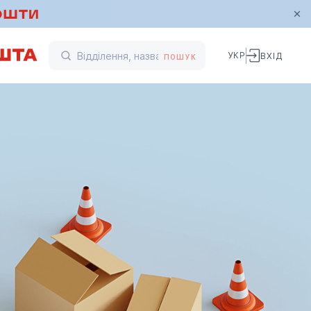
УКР
ВХІД
ПОШУК