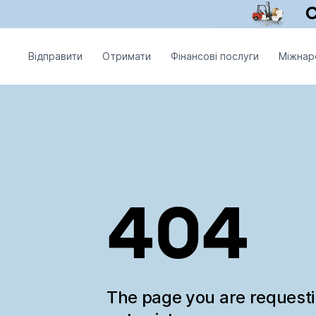
Відправити
Отримати
Фінансові послуги
Міжнар
404
The page you are request