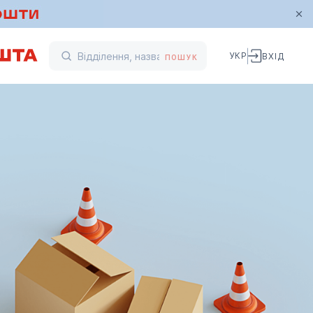
УКР
ВХІД
ПОШУК