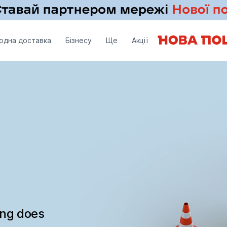
одна доставка
Бізнесу
Ще
Акції
ing does