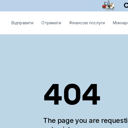
Відправити
Отримати
Фінансові послуги
Міжнар
404
The page you are request