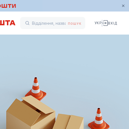
УКР
ВХІД
ПОШУК