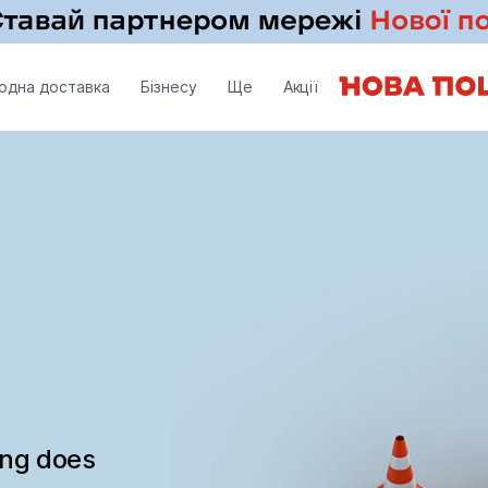
одна доставка
Бізнесу
Ще
Акції
ing does