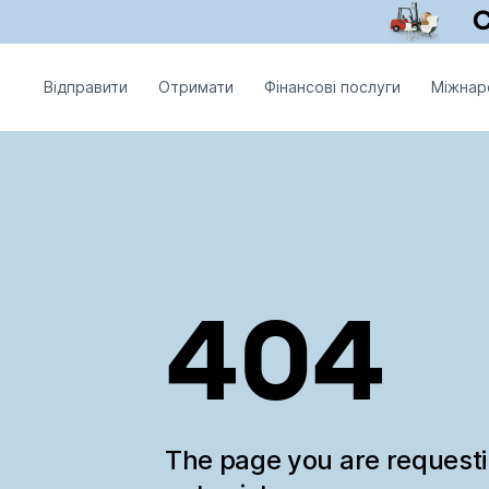
Відправити
Отримати
Фінансові послуги
Міжнар
404
The page you are request