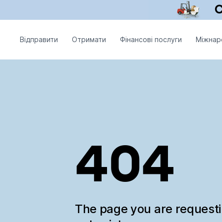
Відправити
Отримати
Фінансові послуги
Міжнар
404
The page you are request