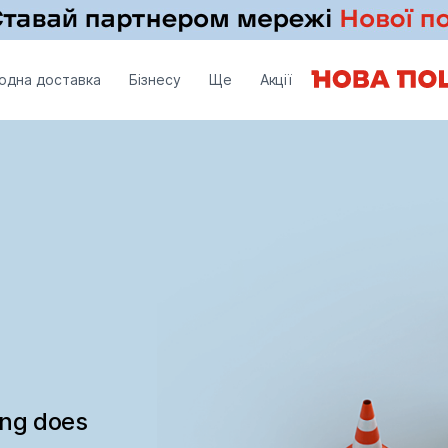
одна доставка
Бізнесу
Ще
Акції
ing does