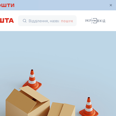
УКР
ВХІД
ПОШУК