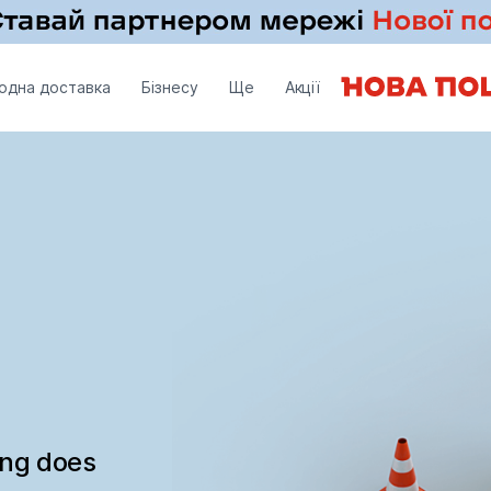
одна доставка
Бізнесу
Ще
Акції
ing does