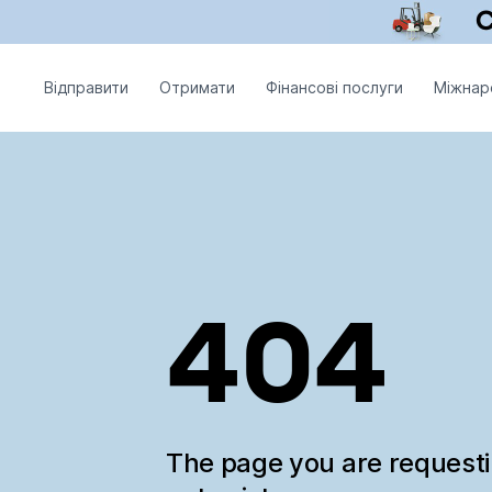
Відправити
Отримати
Фінансові послуги
Міжнар
404
The page you are request