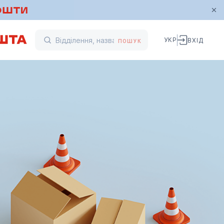
УКР
ВХІД
ПОШУК