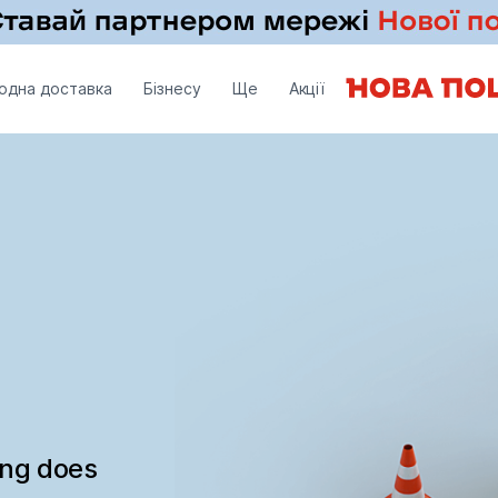
одна доставка
Бізнесу
Ще
Акції
ing does