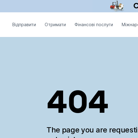
Відправити
Отримати
Фінансові послуги
Міжнар
404
The page you are request