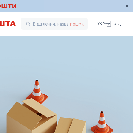
УКР
ВХІД
ПОШУК