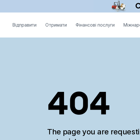
Відправити
Отримати
Фінансові послуги
Міжнар
404
The page you are request