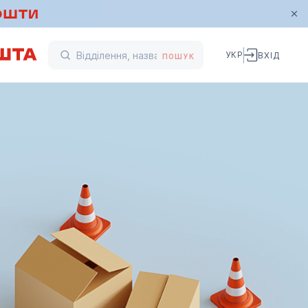
УКР
ВХІД
ПОШУК