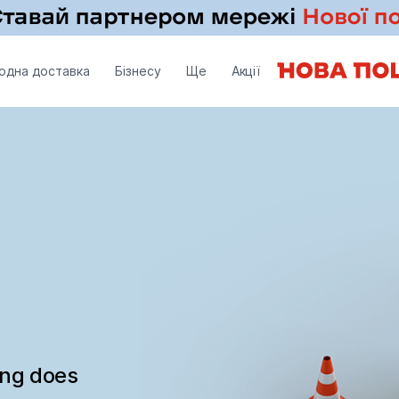
одна доставка
Бізнесу
Ще
Акції
ing does