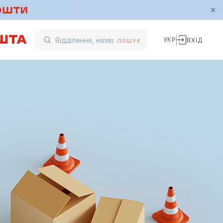
УКР
ВХІД
ПОШУК