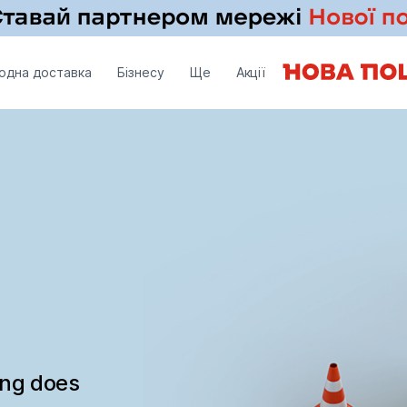
одна доставка
Бізнесу
Ще
Акції
ing does