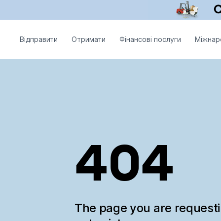
Відправити
Отримати
Фінансові послуги
Міжнар
404
The page you are request