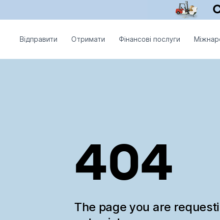
Відправити
Отримати
Фінансові послуги
Міжнар
404
The page you are request