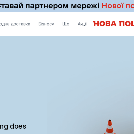
одна доставка
Бізнесу
Ще
Акції
ing does