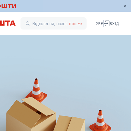
УКР
ВХІД
ПОШУК