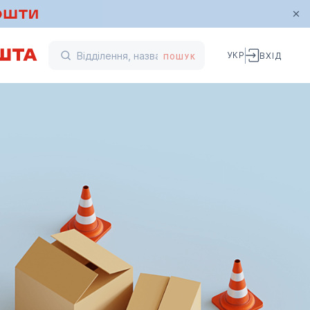
УКР
ВХІД
ПОШУК