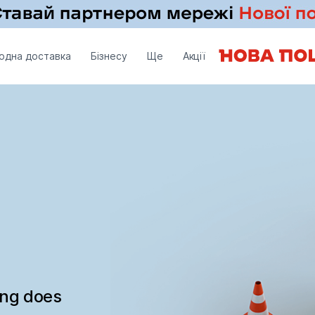
одна доставка
Бізнесу
Ще
Акції
ing does