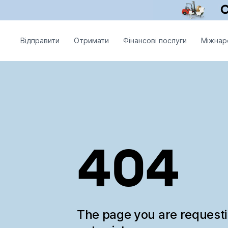
Відправити
Отримати
Фінансові послуги
Міжнар
404
The page you are request