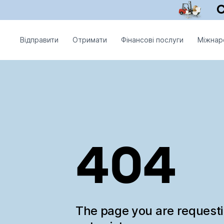
Відправити
Отримати
Фінансові послуги
Міжнар
404
The page you are request