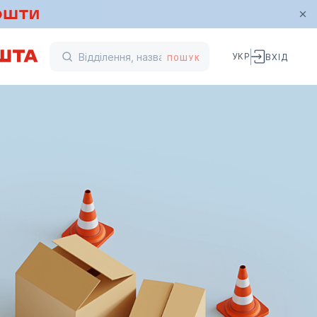
УКР
ВХІД
ПОШУК