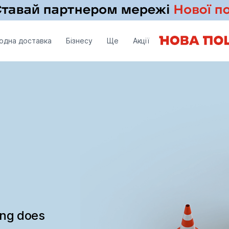
одна доставка
Бізнесу
Ще
Акції
ing does