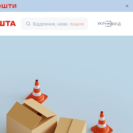
УКР
ВХІД
ПОШУК