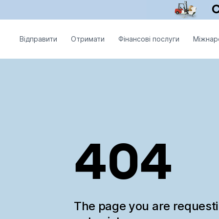
Відправити
Отримати
Фінансові послуги
Міжнар
404
The page you are request