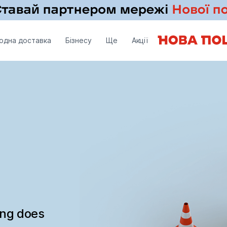
одна доставка
Бізнесу
Ще
Акції
ing does