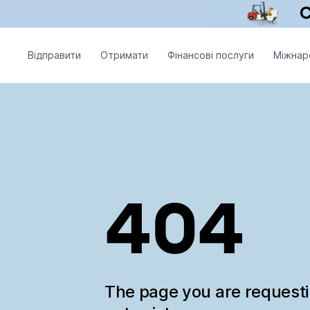
Відправити
Отримати
Фінансові послуги
Міжнар
404
The page you are request