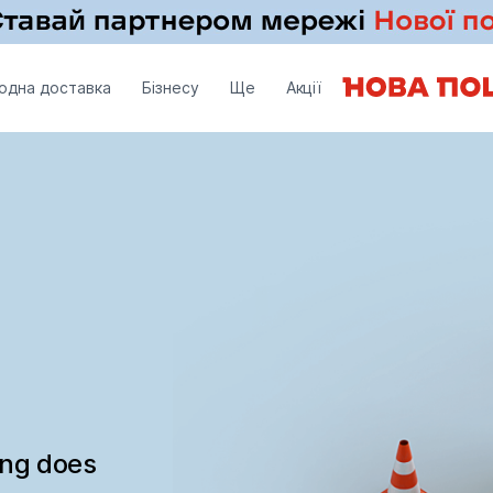
одна доставка
Бізнесу
Ще
Акції
ing does