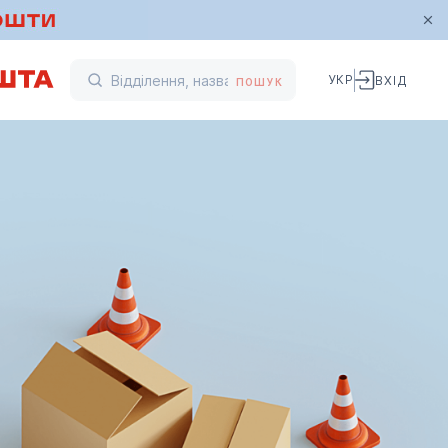
УКР
ВХІД
ПОШУК