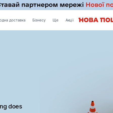
одна доставка
Бізнесу
Ще
Акції
ing does