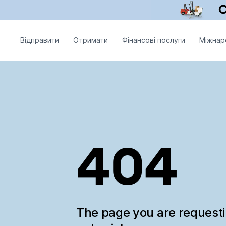
Відправити
Отримати
Фінансові послуги
Міжнар
404
The page you are request