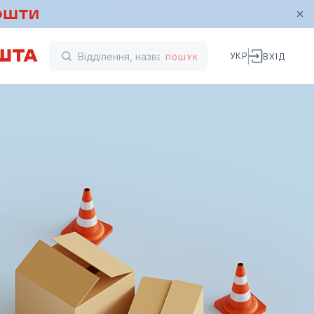
УКР
ВХІД
ПОШУК